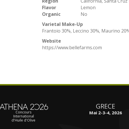
Region
California, Santa Cruz
Flavor
Lemon
Organic
No
Varietal Make-Up
Frantoio 30%, Leccino 30%, Maurino 20
Website
https://www.bellefarms.com
GRECE
Mai 2-3-4, 2026
Concours
International
d'Huile d'Olive