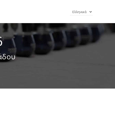
6
άδου