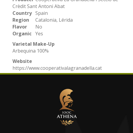
Crèdit Sant Antoni Abat
Country
Spain
Region
Catalonia, Lérida
Flavor
No
Organic
Yes
Varietal Make-Up
Arbequina 100%
Website
https://www.cooperativalagranadella.cat