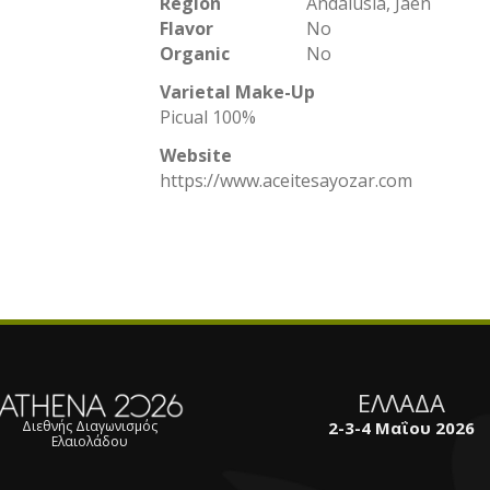
Region
Andalusia, Jaén
Flavor
No
Organic
No
Varietal Make-Up
Picual 100%
Website
https://www.aceitesayozar.com
ΕΛΛΑΔΑ
2-3-4 Μαΐου 2026
Διεθνής Διαγωνισμός
Ελαιολάδου