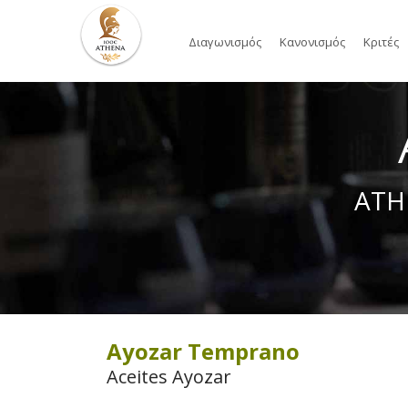
Διαγωνισμός
Κανονισμός
Κριτές
ATH
Ayozar Temprano
Aceites Ayozar