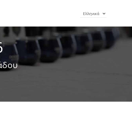
6
άδου