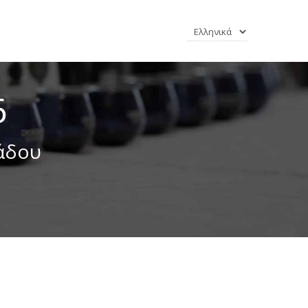
6
άδου