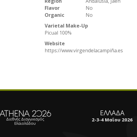
Region
Andalusia, Jaén
Flavor
No
Organic
No
Varietal Make-Up
Picual 100%
Website
https://www.virgendelacampiña.es
ΕΛΛΑΔΑ
2-3-4 Μαΐου 2026
Διεθνής Διαγωνισμός
Ελαιολάδου